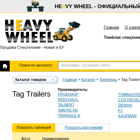
HE
A
VY WHEEL - ОФИЦИАЛЬНЫ
Главная
О комп
Тяжёлая спецтех
Продажа Спецтехники - Новая и БУ
Поиск по каталогу:
Каталог товаров
Главная
>
Каталог
>
Трейлеры
>
Tag Trailer
Производитель:
Tag Trailers
FRUEHAUF
TOWMASTE
REDI-HAUL
CENTREVIL
TALBERT
ZIEMAN
AMERICAN
PJ
TRIANGLE-K
KAUFMAN
Показать таблицей
Показать картинками
Фото
Наименование