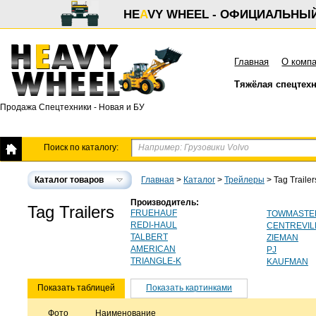
HE
A
VY WHEEL - ОФИЦИАЛЬНЫ
Главная
О комп
Тяжёлая спецтех
Продажа Спецтехники - Новая и БУ
Поиск по каталогу:
Каталог товаров
Главная
>
Каталог
>
Трейлеры
>
Tag Trailer
Производитель:
Tag Trailers
FRUEHAUF
TOWMASTE
REDI-HAUL
CENTREVIL
TALBERT
ZIEMAN
AMERICAN
PJ
TRIANGLE-K
KAUFMAN
Показать таблицей
Показать картинками
Фото
Наименование