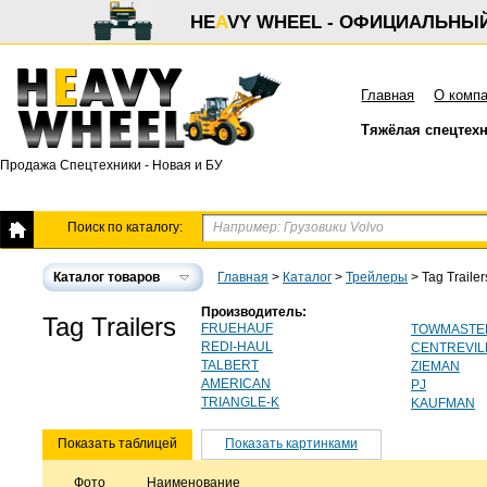
HE
A
VY WHEEL - ОФИЦИАЛЬНЫ
Главная
О комп
Тяжёлая спецтех
Продажа Спецтехники - Новая и БУ
Поиск по каталогу:
Каталог товаров
Главная
>
Каталог
>
Трейлеры
>
Tag Trailer
Производитель:
Tag Trailers
FRUEHAUF
TOWMASTE
REDI-HAUL
CENTREVIL
TALBERT
ZIEMAN
AMERICAN
PJ
TRIANGLE-K
KAUFMAN
Показать таблицей
Показать картинками
Фото
Наименование