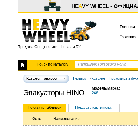
HE
A
VY WHEEL - ОФИЦИ
Главная
Тяжёлая 
Продажа Спецтехники - Новая и БУ
Поиск по каталогу:
Каталог товаров
Главная
>
Каталог
>
Грузовики и фу
Модель/Марка:
Эвакуаторы HINO
268
Показать таблицей
Показать картинками
Фото
Наименование