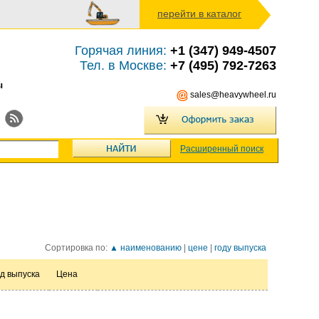
перейти в каталог
Горячая линия:
+1 (347) 949-4507
Тел. в Москве:
+7 (495) 792-7263
ы
sales@heavywheel.ru
Расширенный поиск
Сортировка по:
▲ наименованию
|
цене
|
году выпуска
д выпуска
Цена