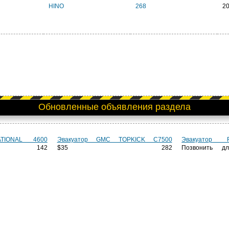
HINO
268
2
Обновленные объявления раздела
ATIONAL 4600
Эвакуатор GMC TOPKICK C7500
Эвакуатор
142
$35 282
Позвонить д