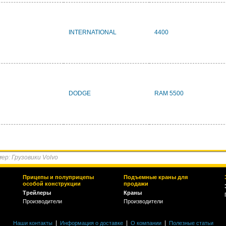
INTERNATIONAL
4400
DODGE
RAM 5500
Прицепы и полуприцепы
Подъемные краны для
особой конструкции
продажи
Трейлеры
Краны
Производители
Производители
|
|
|
Наши контакты
Информация о доставке
О компании
Полезные статьи