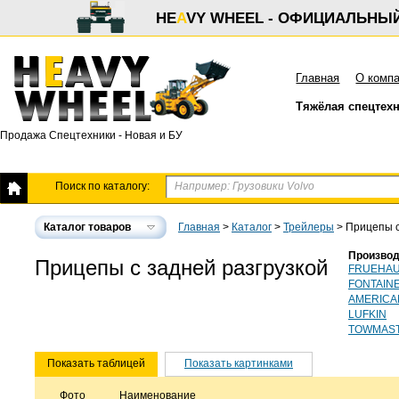
HE
A
VY WHEEL - ОФИЦИАЛЬНЫ
Главная
О комп
Тяжёлая спецтех
Продажа Спецтехники - Новая и БУ
Поиск по каталогу:
Каталог товаров
Главная
>
Каталог
>
Трейлеры
>
Прицепы с
Производ
Прицепы с задней разгрузкой
FRUEHA
FONTAIN
AMERICA
LUFKIN
TOWMAS
Показать таблицей
Показать картинками
Фото
Наименование