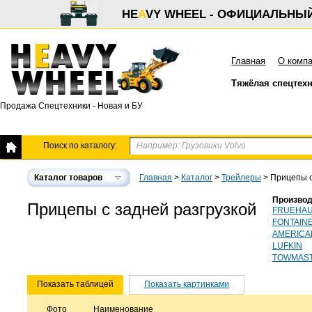
HE
A
VY WHEEL - ОФИЦИАЛЬНЫ
Главная
О комп
Тяжёлая спецтех
Продажа Спецтехники - Новая и БУ
Поиск по каталогу:
Каталог товаров
Главная
>
Каталог
>
Трейлеры
>
Прицепы с
Производ
Прицепы с задней разгрузкой
FRUEHA
FONTAIN
AMERICA
LUFKIN
TOWMAS
Показать таблицей
Показать картинками
Фото
Наименование