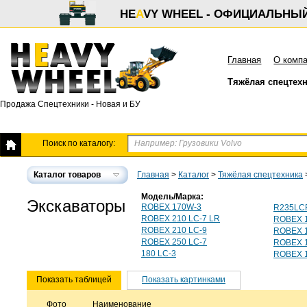
HE
A
VY WHEEL - ОФИЦИАЛЬНЫ
Главная
О комп
Тяжёлая спецтех
Продажа Спецтехники - Новая и БУ
Поиск по каталогу:
Каталог товаров
Главная
>
Каталог
>
Тяжёлая спецтехника
Модель/Марка:
Экскаваторы
ROBEX 170W-3
R235LC
ROBEX 210 LC-7 LR
ROBEX 1
ROBEX 210 LC-9
ROBEX 
ROBEX 250 LC-7
ROBEX 
180 LC-3
ROBEX 1
Показать таблицей
Показать картинками
Фото
Наименование