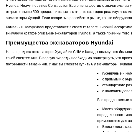
Hyundai Heavy Industries Construction Equipments достигло значительных
открыто свыше 500 представительств, которые ежегодно реализуют окол
экскаваторы Хундай. Если говорить о российском рынке, то это оборудова
Компания HeavyWheel представляет в своем каталоге широкий ассортимен
вниманию краткое описание экскаваторов Hyundai, а также причины того,
Преимущества экскаваторов Hyundai
Наша продажа экскаваторов Хундай из США и Канады пользуется больши
такой спецтехники. В первую очередь, необходимо подчеркнуть, что пр
потребности заказчиков. У нас вы сможете купить б у экскаваторы Hyunda
гусеничные и кол
с прямым и с об
стандартного ра
с наличием допо
Все предлагаемые э
Масса оборудован
определенного типа 
применяются для за
Вместимость ковш