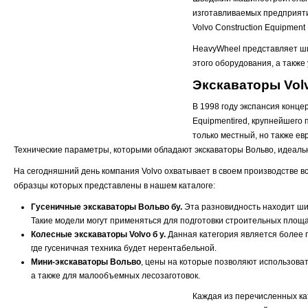
изготавливаемых предприяти
Volvo Construction Equipment 
HeavyWheel представляет ши
этого оборудования, а также
Экскаваторы Vol
В 1998 году экспансия конце
Equipmentired, крупнейшего
только местный, но также ев
Технические параметры, которыми обладают экскаваторы Вольво, идеальн
На сегодняшний день компания Volvo охватывает в своем производстве в
образцы которых представлены в нашем каталоге:
Гусеничные экскаваторы Вольво бу.
Эта разновидность находит шир
Такие модели могут применяться для подготовки строительных площа
Колесные экскаваторы Volvo б у.
Данная категория является более п
где гусеничная техника будет нерентабельной.
Мини-экскаваторы Вольво
, цены на которые позволяют использоват
а также для малообъемных лесозаготовок.
Каждая из перечисленных ка