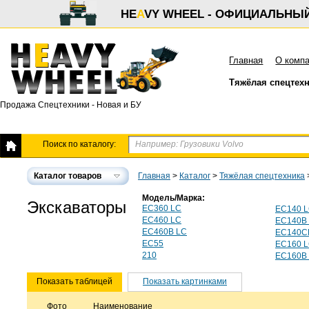
HE
A
VY WHEEL - ОФИЦИАЛЬНЫ
Главная
О комп
Тяжёлая спецтех
Продажа Спецтехники - Новая и БУ
Поиск по каталогу:
Каталог товаров
Главная
>
Каталог
>
Тяжёлая спецтехника
Модель/Марка:
Экскаваторы
EC360 LC
EC140 
EC460 LC
EC140B
EC460B LC
EC140C
EC55
EC160 
210
EC160B
Показать таблицей
Показать картинками
Фото
Наименование