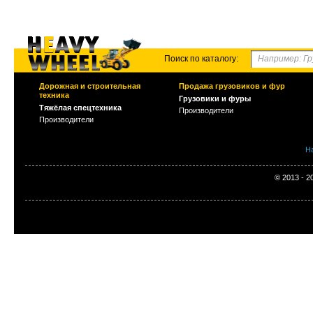
Поиск по каталогу:
Дорожная и строительная
Продажа грузовиков и фур
техника
Грузовики и фуры
Тяжёлая спецтехника
Производители
Производители
Н
© 2013 - 