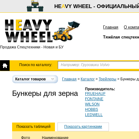
HE
A
VY WHEEL - ОФИЦИАЛЬНЫ
Главная
О комп
Тяжёлая спецтех
Продажа Спецтехники - Новая и БУ
Поиск по каталогу:
Каталог товаров
Главная
>
Каталог
>
Трейлеры
>
Бункеры д
Производитель:
Бункеры для зерна
FRUEHAUF
FONTAINE
WILSON
HOBBS
LEDWELL
Показать таблицей
Показать картинками
Фото
Наименование