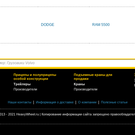
DODGE
RAM 5500
Прицепы и полуприцепы
Подъемные краны для
особой конструкции
продажи
Трейлеры
Краны
Производители
Производители
|
|
|
Наши контакты
Информация о доставке
О компании
Полезные статьи
013 - 2021 HeavyWheel.ru | Копирование информации сайта запрещено правообладате