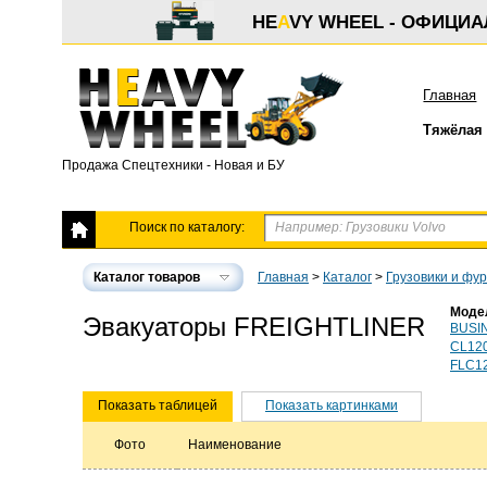
HE
A
VY WHEEL - ОФИЦИ
Главная
Тяжёлая 
Продажа Спецтехники - Новая и БУ
Поиск по каталогу:
Каталог товаров
Главная
>
Каталог
>
Грузовики и фу
Моде
Эвакуаторы FREIGHTLINER
BUSI
CL12
FLC1
Показать таблицей
Показать картинками
Фото
Наименование