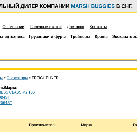
АЛЬНЫЙ ДИЛЕР КОМПАНИИ
MARSH BUGGIES
В СНГ.
О компании
Полезные статьи
Доставка
Контакты
спецтехника
Грузовики и фуры
Трейлеры
Краны
Экскаватор
ры
>
Эвакуаторы
>
FREIGHTLINER
ль/Марка:
NESS CLASS M2 106
084ST
2064ST
Производитель
Марка
Го