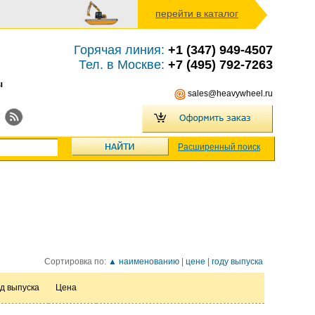
перейти в каталог
Горячая линия:
+1 (347) 949-4507
Тел. в Москве:
+7 (495) 792-7263
ы
sales@heavywheel.ru
Расширенный поиск
Сортировка по:
▲ наименованию
|
цене
|
году выпуска
д выпуска
Цена