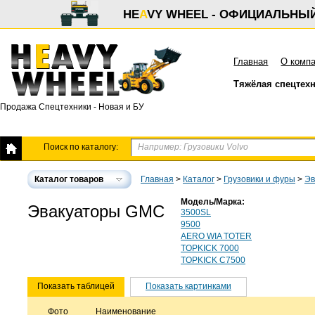
HE
A
VY WHEEL - ОФИЦИАЛЬНЫ
Главная
О комп
Тяжёлая спецтех
Продажа Спецтехники - Новая и БУ
Поиск по каталогу:
Каталог товаров
Главная
>
Каталог
>
Грузовики и фуры
>
Эв
Модель/Марка:
Эвакуаторы GMC
3500SL
9500
AERO WIA TOTER
TOPKICK 7000
TOPKICK C7500
Показать таблицей
Показать картинками
Фото
Наименование