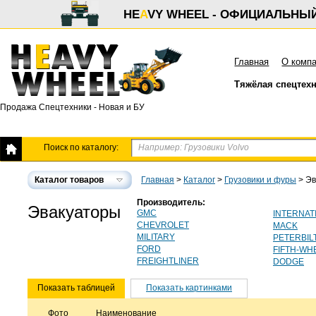
HE
A
VY WHEEL - ОФИЦИАЛЬНЫ
Главная
О комп
Тяжёлая спецтех
Продажа Спецтехники - Новая и БУ
Поиск по каталогу:
Каталог товаров
Главная
>
Каталог
>
Грузовики и фуры
>
Эв
Производитель:
Эвакуаторы
GMC
INTERNAT
CHEVROLET
MACK
MILITARY
PETERBIL
FORD
FIFTH-W
FREIGHTLINER
DODGE
Показать таблицей
Показать картинками
Фото
Наименование