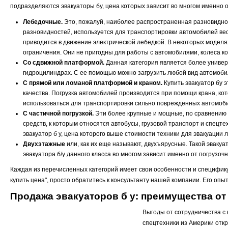
подразделяются эвакуаторы бу, цена которых зависит во многом именно о
Лебедочные.
Это, пожалуй, наиболее распространенная разновиднос
разновидностей, используется для транспортировки автомобилей вес
приводится в движение электрической лебедкой. В некоторых моделя
ограничения. Они не пригодны для работы с автомобилями, колеса ко
Со сдвижной платформой.
Данная категория является более универ
гидроцилиндрах. С ее помощью можно загрузить любой вид автомобил
С прямой или ломаной платформой и краном.
Купить эвакуатор бу э
качества. Погрузка автомобилей производится при помощи крана, кот
использоваться для транспортировки сильно поврежденных автомоби
С частичной погрузкой.
Эти более крупные и мощные, по сравнению 
средств, к которым относятся автобусы, грузовой транспорт и спецте
эвакуатор б у, цена которого выше стоимости техники для эвакуации 
Двухэтажные
или, как их еще называют, двухъярусные. Такой эваку
эвакуатора б/у данного класса во многом зависит именно от погрузоч
Каждая из перечисленных категорий имеет свои особенности и специфику 
купить цена", просто обратитесь к консультанту нашей компании. Его оп
Продажа эвакуаторов б у: преимущества от
Выгоды от сотрудничества с
спецтехники из Америки откр