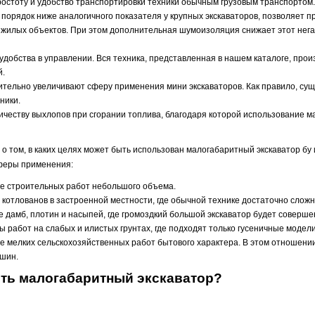
простоту и удобство транспортировки техники обычным грузовым транспортом.
порядок ниже аналогичного показателя у крупных экскаваторов, позволяет 
т жилых объектов. При этом дополнительная шумоизоляция снижает этот нег
удобства в управлении. Вся техника, представленная в нашем каталоге, пр
й.
чительно увеличивают сферу применения мини экскаваторов. Как правило, су
ники.
ичеству выхлопов при сгорании топлива, благодаря которой использование м
 о том, в каких целях может быть использован малогабаритный экскаватор бу
феры применения:
е строительных работ небольшого объема.
 котлованов в застроенной местности, где обычной технике достаточно слож
 дамб, плотин и насыпей, где громоздкий большой экскаватор будет соверш
 работ на слабых и илистых грунтах, где подходят только гусеничные модели
 мелких сельскохозяйственных работ бытового характера. В этом отношени
шин.
ить малогабаритный экскаватор?