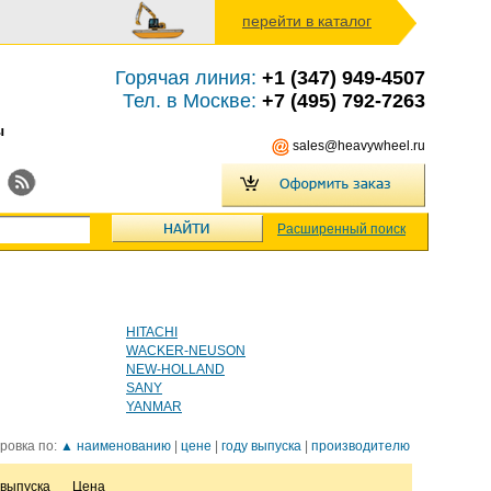
перейти в каталог
Горячая линия:
+1 (347) 949-4507
Тел. в Москве:
+7 (495) 792-7263
ы
sales@heavywheel.ru
Расширенный поиск
HITACHI
WACKER-NEUSON
NEW-HOLLAND
SANY
YANMAR
ровка по:
▲ наименованию
|
цене
|
году выпуска
|
производителю
 выпуска
Цена