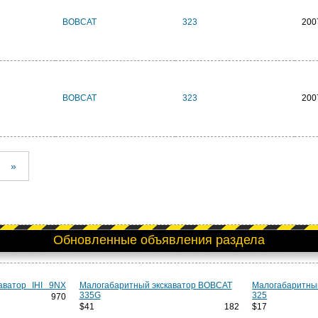
BOBCAT
323
200
BOBCAT
323
200
»
Обновленные объявления раздела
аватор IHI 9NX
Малогабаритный экскаватор BOBCAT
Малогабаритны
335G
325
970
$41 182
$1