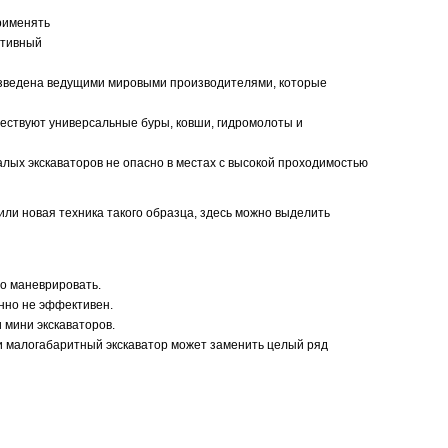
применять
ативный
оизведена ведущими мировыми производителями, которые
ществуют универсальные буры, ковши, гидромолоты и
алых экскаваторов не опасно в местах с высокой проходимостью
 или новая техника такого образца, здесь можно выделить
но маневрировать.
енно не эффективен.
 мини экскаваторов.
и малогабаритный экскаватор может заменить целый ряд