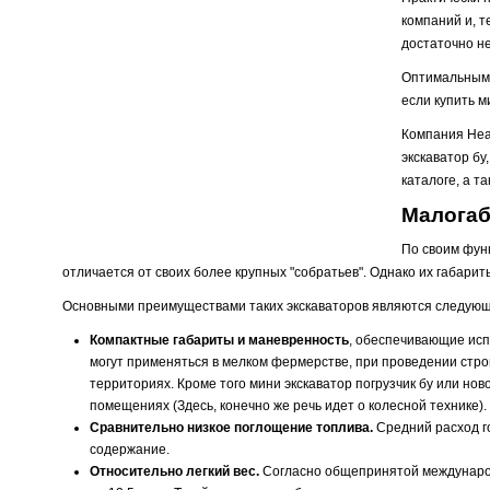
компаний и, т
достаточно н
Оптимальным 
если купить м
Компания Heav
экскаватор б
каталоге, а т
Малогаб
По своим фун
отличается от своих более крупных "собратьев". Однако их габар
Основными преимуществами таких экскаваторов являются следующ
Компактные габариты и маневренность
, обеспечивающие исп
могут применяться в мелком фермерстве, при проведении стро
территориях. Кроме того мини экскаватор погрузчик бу или но
помещениях (Здесь, конечно же речь идет о колесной технике).
Сравнительно низкое поглощение топлива.
Средний расход го
содержание.
Относительно легкий вес.
Согласно общепринятой международн