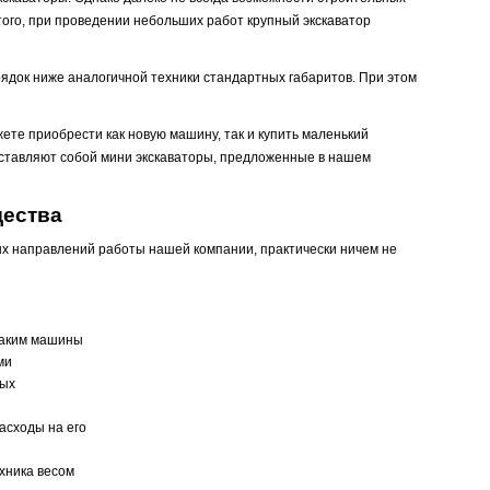
того, при проведении небольших работ крупный экскаватор
рядок ниже аналогичной техники стандартных габаритов. При этом
ете приобрести как новую машину, так и купить маленький
дставляют собой мини экскаваторы, предложенные в нашем
щества
ых направлений работы нашей компании, практически ничем не
 Таким машины
ми
ных
асходы на его
хника весом