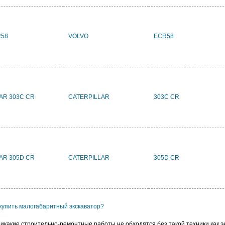
R58
VOLVO
ECR58
LAR 303C CR
CATERPILLAR
303C CR
LAR 305D CR
CATERPILLAR
305D CR
 купить малогабаритный экскаватор?
икакие строительно-ремонтные работы не обходятся без такой техники как э