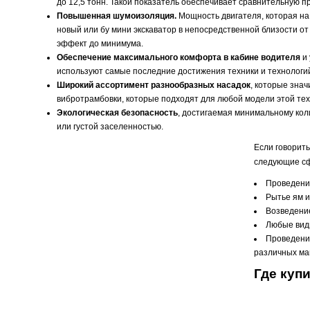
до 12,5 тонн. Такой показатель обеспечивает сравнительную 
Повышенная шумоизоляция.
Мощность двигателя, которая на 
новый или бу мини экскаватор в непосредственной близости о
эффект до минимума.
Обеспечение максимального комфорта в кабине водителя
и 
используют самые последние достижения техники и технологи
Широкий ассортимент разнообразных насадок
, которые зна
вибротрамбовки, которые подходят для любой модели этой тех
Экологическая безопасность
, достигаемая минимальному кол
или густой заселенностью.
Если говорить
следующие с
Проведени
Рытье ям и
Возведение
Любые виды
Проведение
различных ма
Где куп