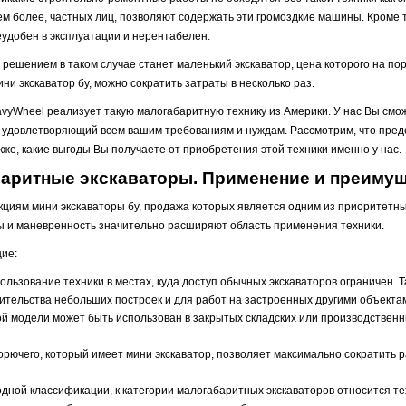
ем более, частных лиц, позволяют содержать эти громоздкие машины. Кроме 
еудобен в эксплуатации и нерентабелен.
решением в таком случае станет маленький экскаватор, цена которого на по
ини экскаватор бу, можно сократить затраты в несколько раз.
yWheel реализует такую малогабаритную технику из Америки. У нас Вы смож
у, удовлетворяющий всем вашим требованиям и нуждам. Рассмотрим, что пре
акже, какие выгоды Вы получаете от приобретения этой техники именно у нас.
аритные экскаваторы. Применение и преиму
кциям мини экскаваторы бу, продажа которых является одним из приоритетн
иты и маневренность значительно расширяют область применения техники.
ие:
ользование техники в местах, куда доступ обычных экскаваторов ограничен.
ительства небольших построек и для работ на застроенных другими объекта
вой модели может быть использован в закрытых складских или производствен
рючего, который имеет мини экскаватор, позволяет максимально сократить р
ой классификации, к категории малогабаритных экскаваторов относится те