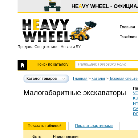
HE
A
VY WHEEL - ОФИЦИ
Главная
Тяжёлая 
Продажа Спецтехники - Новая и БУ
Поиск по каталогу:
Каталог товаров
Главная
>
Каталог
>
Тяжёлая спецте
Пр
Малогабаритные экскаваторы
VO
KU
HY
C
DI
Показать таблицей
Показать картинками
Фото
Наименование