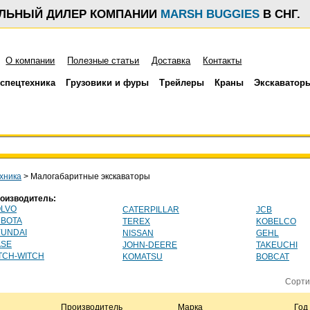
АЛЬНЫЙ ДИЛЕР КОМПАНИИ
MARSH BUGGIES
В СНГ.
О компании
Полезные статьи
Доставка
Контакты
спецтехника
Грузовики и фуры
Трейлеры
Краны
Экскаватор
хника
>
Малогабаритные экскаваторы
оизводитель:
LVO
CATERPILLAR
JCB
BOTA
TEREX
KOBELCO
UNDAI
NISSAN
GEHL
ASE
JOHN-DEERE
TAKEUCHI
TCH-WITCH
KOMATSU
BOBCAT
Сорти
Производитель
Марка
Год