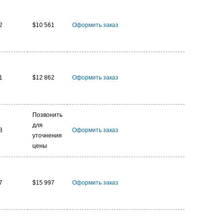
2
$10 561
Оформить заказ
1
$12 862
Оформить заказ
Позвонить
для
8
Оформить заказ
уточнения
цены
7
$15 997
Оформить заказ