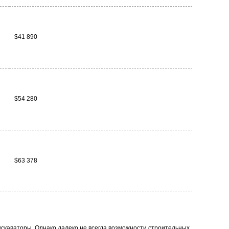
$41 890
$54 280
$63 378
кскаваторы. Однако далеко не всегда возможности строительных