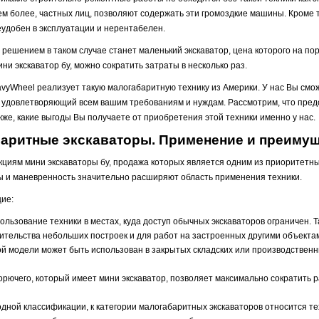
ем более, частных лиц, позволяют содержать эти громоздкие машины. Кроме 
еудобен в эксплуатации и нерентабелен.
решением в таком случае станет маленький экскаватор, цена которого на по
ини экскаватор бу, можно сократить затраты в несколько раз.
yWheel реализует такую малогабаритную технику из Америки. У нас Вы смож
у, удовлетворяющий всем вашим требованиям и нуждам. Рассмотрим, что пре
акже, какие выгоды Вы получаете от приобретения этой техники именно у нас.
аритные экскаваторы. Применение и преиму
кциям мини экскаваторы бу, продажа которых является одним из приоритетн
иты и маневренность значительно расширяют область применения техники.
ие:
ользование техники в местах, куда доступ обычных экскаваторов ограничен.
ительства небольших построек и для работ на застроенных другими объекта
вой модели может быть использован в закрытых складских или производствен
рючего, который имеет мини экскаватор, позволяет максимально сократить р
ой классификации, к категории малогабаритных экскаваторов относится те