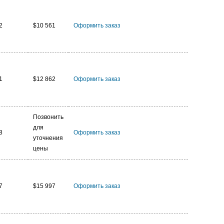
2
$10 561
Оформить заказ
1
$12 862
Оформить заказ
Позвонить
для
8
Оформить заказ
уточнения
цены
7
$15 997
Оформить заказ