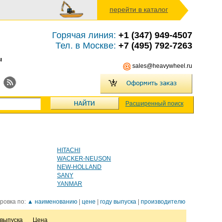
перейти в каталог
Горячая линия:
+1 (347) 949-4507
Тел. в Москве:
+7 (495) 792-7263
ы
sales@heavywheel.ru
Расширенный поиск
HITACHI
WACKER-NEUSON
NEW-HOLLAND
SANY
YANMAR
ровка по:
▲ наименованию
|
цене
|
году выпуска
|
производителю
 выпуска
Цена