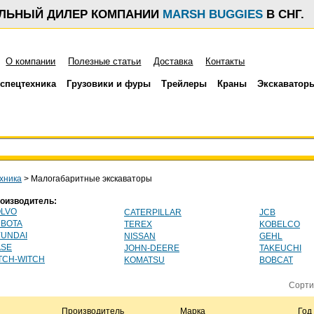
АЛЬНЫЙ ДИЛЕР КОМПАНИИ
MARSH BUGGIES
В СНГ.
О компании
Полезные статьи
Доставка
Контакты
спецтехника
Грузовики и фуры
Трейлеры
Краны
Экскаватор
хника
>
Малогабаритные экскаваторы
оизводитель:
LVO
CATERPILLAR
JCB
BOTA
TEREX
KOBELCO
UNDAI
NISSAN
GEHL
ASE
JOHN-DEERE
TAKEUCHI
TCH-WITCH
KOMATSU
BOBCAT
Сорти
Производитель
Марка
Год