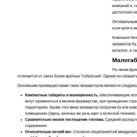
компаний и, т
достаточно н
Оптимальным 
если купить м
Компания Heav
экскаватор б
каталоге, а т
Малогаб
По своим фун
отличается от своих более крупных "собратьев". Однако их габар
Основными преимуществами таких экскаваторов являются следующ
Компактные габариты и маневренность
, обеспечивающие исп
могут применяться в мелком фермерстве, при проведении стро
территориях. Кроме того мини экскаватор погрузчик бу или но
помещениях (Здесь, конечно же речь идет о колесной технике).
Сравнительно низкое поглощение топлива.
Средний расход го
содержание.
Относительно легкий вес.
Согласно общепринятой международн