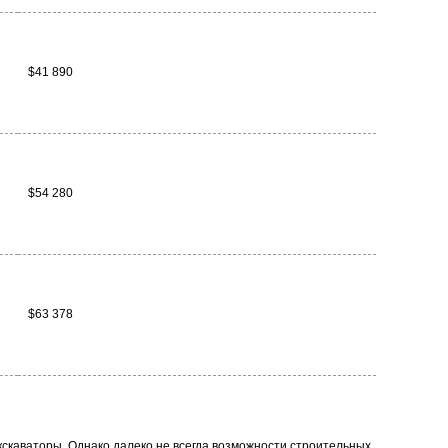
$41 890
$54 280
$63 378
кскаваторы. Однако далеко не всегда возможности строительных