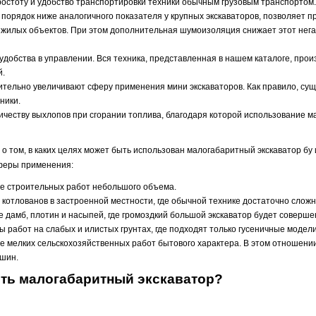
простоту и удобство транспортировки техники обычным грузовым транспортом.
порядок ниже аналогичного показателя у крупных экскаваторов, позволяет 
т жилых объектов. При этом дополнительная шумоизоляция снижает этот нег
удобства в управлении. Вся техника, представленная в нашем каталоге, пр
й.
чительно увеличивают сферу применения мини экскаваторов. Как правило, су
ники.
ичеству выхлопов при сгорании топлива, благодаря которой использование м
 о том, в каких целях может быть использован малогабаритный экскаватор бу
феры применения:
е строительных работ небольшого объема.
 котлованов в застроенной местности, где обычной технике достаточно слож
 дамб, плотин и насыпей, где громоздкий большой экскаватор будет соверш
 работ на слабых и илистых грунтах, где подходят только гусеничные модели
 мелких сельскохозяйственных работ бытового характера. В этом отношени
шин.
ить малогабаритный экскаватор?