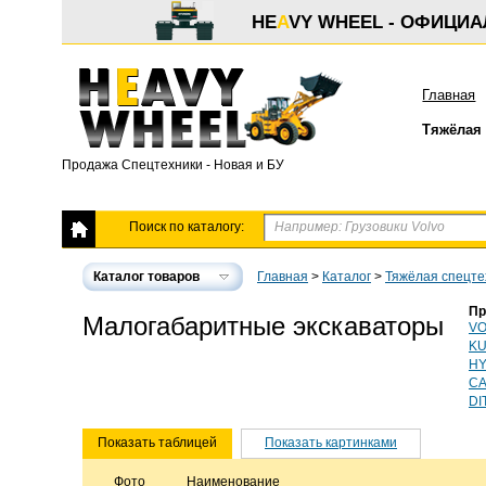
HE
A
VY WHEEL - ОФИЦИ
Главная
Тяжёлая 
Продажа Спецтехники - Новая и БУ
Поиск по каталогу:
Каталог товаров
Главная
>
Каталог
>
Тяжёлая спецте
Пр
Малогабаритные экскаваторы
VO
KU
HY
C
DI
Показать таблицей
Показать картинками
Фото
Наименование