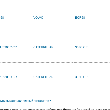
R58
VOLVO
ECR58
LAR 303C CR
CATERPILLAR
303C CR
LAR 305D CR
CATERPILLAR
305D CR
 купить малогабаритный экскаватор?
икакие строительно-ремонтные работы не обходятся без такой техники как э