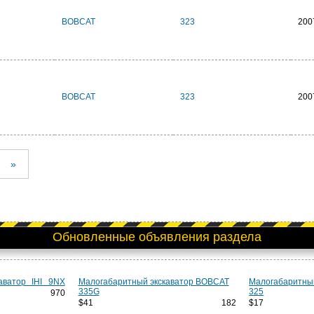
BOBCAT
323
200
BOBCAT
323
200
»
Обновленные объявления раздела
аватор IHI 9NX
Малогабаритный экскаватор BOBCAT
Малогабаритны
335G
325
970
$41 182
$1