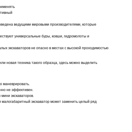
применять
ативный
оизведена ведущими мировыми производителями, которые
ществуют универсальные буры, ковши, гидромолоты и
алых экскаваторов не опасно в местах с высокой проходимостью
 или новая техника такого образца, здесь можно выделить
но маневрировать.
енно не эффективен.
 мини экскаваторов.
и малогабаритный экскаватор может заменить целый ряд