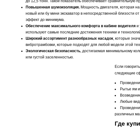
до 12,5 тонн. Такой показатель обеспечивает сравнительную 
Повышенная шумоизоляция.
Мощность двигателя, которая на 
новый или бу мини экскаватор в непосредственной близости о
эффект до минимума.
Обеспечение максимального комфорта в кабине водителя
и 
используют самые последние достижения техники и технологи
Широкий ассортимент разнообразных насадок
, которые зна
вибротрамбовки, которые подходят для любой модели этой тех
Экологическая безопасность
, достигаемая минимальному кол
или густой заселенностью.
Если говорить
следующие с
Проведени
Рытье ям и
Возведение
Любые виды
Проведение
различных ма
Где куп