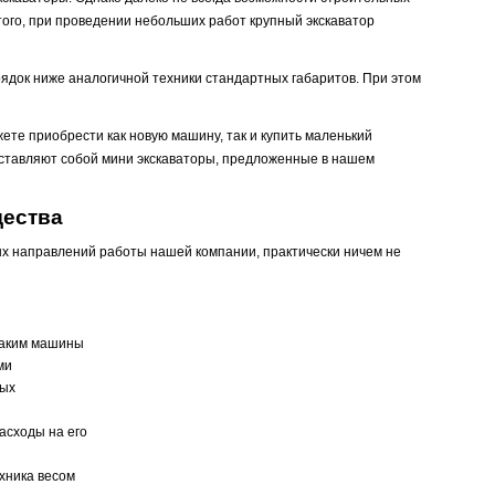
того, при проведении небольших работ крупный экскаватор
рядок ниже аналогичной техники стандартных габаритов. При этом
ете приобрести как новую машину, так и купить маленький
дставляют собой мини экскаваторы, предложенные в нашем
щества
ых направлений работы нашей компании, практически ничем не
 Таким машины
ми
ных
асходы на его
хника весом