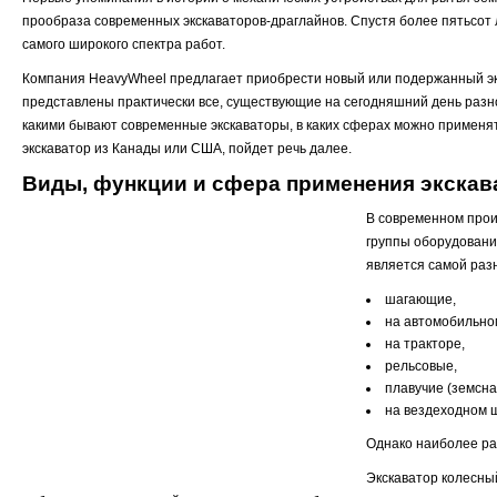
прообраза современных экскаваторов-драглайнов. Спустя более пятьсот л
самого широкого спектра работ.
Компания HeavyWheel предлагает приобрести новый или подержанный экс
представлены практически все, существующие на сегодняшний день разн
какими бывают современные экскаваторы, в каких сферах можно применят
экскаватор из Канады или США, пойдет речь далее.
Виды, функции и сфера применения экскав
В современном прои
группы оборудовани
является самой разн
шагающие,
на автомобильном
на тракторе,
рельсовые,
плавучие (земсн
на вездеходном 
Однако наиболее ра
Экскаватор колесны