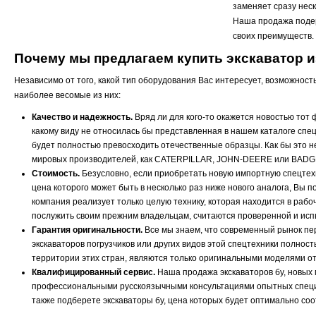
заменяет сразу нес
Наша продажа подер
своих преимуществ.
Почему мы предлагаем купить экскаватор 
Независимо от того, какой тип оборудования Вас интересует, возможнос
наиболее весомые из них:
Качество и надежность.
Вряд ли для кого-то окажется новостью тот 
какому виду не относилась бы представленная в нашем каталоге спец
будет полностью превосходить отечественные образцы. Как бы это н
мировых производителей, как CATERPILLAR, JOHN-DEERE или BADGER
Стоимость.
Безусловно, если приобретать новую импортную спецтехни
цена которого может быть в несколько раз ниже нового аналога, Вы 
компания реализует только целую технику, которая находится в рабо
послужить своим прежним владельцам, считаются проверенной и испы
Гарантия оригинальности.
Все мы знаем, что современный рынок п
экскаваторов погрузчиков или других видов этой спецтехники полно
территории этих стран, являются только оригинальными моделями о
Квалифицированный сервис.
Наша продажа экскаваторов бу, новых 
профессиональными русскоязычными консультациями опытных специа
также подберете экскаваторы бу, цена которых будет оптимально соо