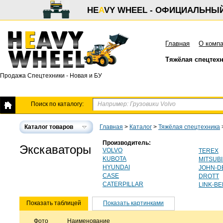
HE
A
VY WHEEL - ОФИЦИАЛЬНЫ
Главная
О комп
Тяжёлая спецтех
Продажа Спецтехники - Новая и БУ
Поиск по каталогу:
Каталог товаров
Главная
>
Каталог
>
Тяжёлая спецтехника
Производитель:
Экскаваторы
VOLVO
TEREX
KUBOTA
MITSUBI
HYUNDAI
JOHN-D
CASE
DROTT
CATERPILLAR
LINK-BE
Показать таблицей
Показать картинками
Фото
Наименование